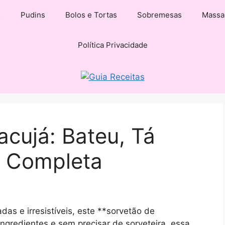
s
Pudins
Bolos e Tortas
Sobremesas
Massa
Política Privacidade
cujá: Bateu, Tá
a Completa
as e irresistíveis, este **sorvetão de
ngredientes e sem precisar de sorveteira, essa