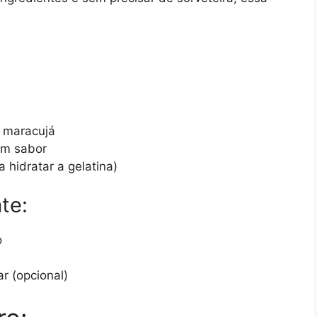
e maracujá
sem sabor
 hidratar a gelatina)
te:
o
r (opcional)