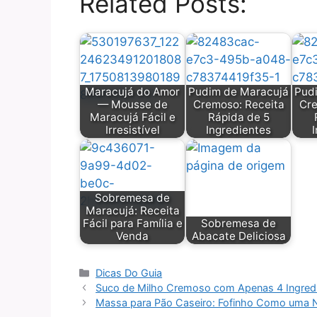
Related Posts:
Maracujá do Amor
Pudim de Maracujá
Pud
— Mousse de
Cremoso: Receita
Cre
Maracujá Fácil e
Rápida de 5
Irresistível
Ingredientes
Sobremesa de
Maracujá: Receita
Fácil para Família e
Sobremesa de
Venda
Abacate Deliciosa
Categorias
Dicas Do Guia
Suco de Milho Cremoso com Apenas 4 Ingredi
Massa para Pão Caseiro: Fofinho Como uma 