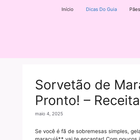
Pular
Início
Dicas Do Guia
Pãe
para
o
conteúdo
Sorvetão de Mara
Pronto! – Receit
maio 4, 2025
Se você é fã de sobremesas simples, gelad
maracujá** vai te encantar! Com poucos i