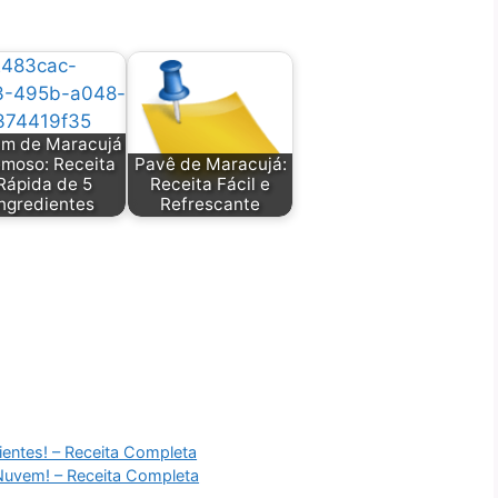
im de Maracujá
moso: Receita
Pavê de Maracujá:
Rápida de 5
Receita Fácil e
Ingredientes
Refrescante
entes! – Receita Completa
Nuvem! – Receita Completa