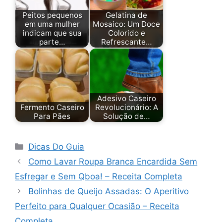
Peitos pequenos
Gelatina de
em uma mulher
Mosaico: Um Doce
indicam que sua
Colorido e
parte…
Refrescante…
Adesivo Caseiro
Fermento Caseiro
Revolucionário: A
Para Pães
Solução de…
Categorias
Dicas Do Guia
Como Lavar Roupa Branca Encardida Sem
Esfregar e Sem Qboa! – Receita Completa
Bolinhas de Queijo Assadas: O Aperitivo
Perfeito para Qualquer Ocasião – Receita
Completa