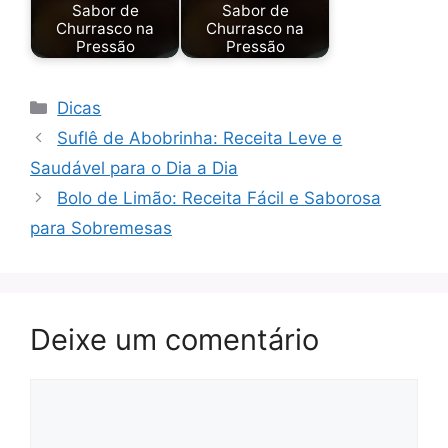
Sabor de
Sabor de
Churrasco na
Churrasco na
Pressão
Pressão
Categorias
Dicas
Suflê de Abobrinha: Receita Leve e
Saudável para o Dia a Dia
Bolo de Limão: Receita Fácil e Saborosa
para Sobremesas
Deixe um comentário
Comentário