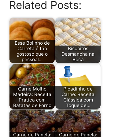
Related Posts:
Esse Bolinho de
Carreta é tão
Biscoitos
gostoso que o
Desmancha na
pessoal…
Boca
Carne Molho
Picadinho de
Madeira: Receita
Carne: Receita
Prática com
Clássica com
Batatas de Forno
Toque de…
Carne de Panela:
Carne de Panela: