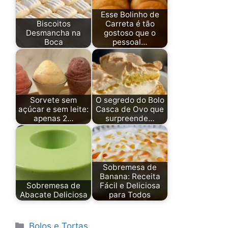
Esse Bolinho de
Biscoitos
Carreta é tão
Desmancha na
gostoso que o
Boca
pessoal…
Sorvete sem
O segredo do Bolo
açúcar e sem leite:
Casca de Ovo que
apenas 2…
surpreende…
Sobremesa de
Banana: Receita
Sobremesa de
Fácil e Deliciosa
Abacate Deliciosa
para Todos
Categorias
Bolos e Tortas