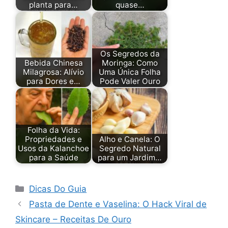
planta para…
quase…
Os Segredos da
Bebida Chinesa
Moringa: Como
Milagrosa: Alívio
Uma Única Folha
para Dores e…
Pode Valer Ouro
Folha da Vida:
Propriedades e
Alho e Canela: O
Usos da Kalanchoe
Segredo Natural
para a Saúde
para um Jardim…
Categorias
Dicas Do Guia
Pasta de Dente e Vaselina: O Hack Viral de
Skincare – Receitas De Ouro