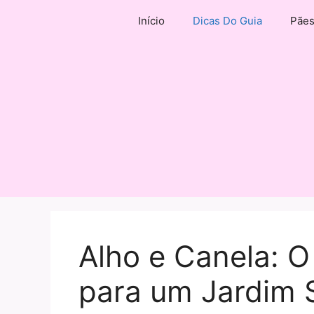
Pular
Início
Dicas Do Guia
Pãe
para
o
conteúdo
Alho e Canela: O
para um Jardim S