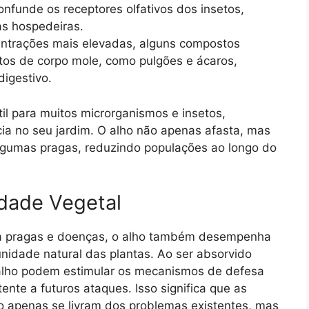
onfunde os receptores olfativos dos insetos,
as hospedeiras.
trações mais elevadas, alguns compostos
etos de corpo mole, como pulgões e ácaros,
igestivo.
l para muitos microrganismos e insetos,
cia no seu jardim. O alho não apenas afasta, mas
algumas pragas, reduzindo populações ao longo do
idade Vegetal
ra pragas e doenças, o alho também desempenha
unidade natural das plantas. Ao ser absorvido
 alho podem estimular os mecanismos de defesa
ente a futuros ataques. Isso significa que as
ão apenas se livram dos problemas existentes, mas