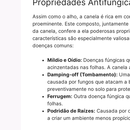
Propriedades Antifúngic
Assim como o alho, a canela é rica em c
proeminente. Este composto, juntamente 
da canela, confere a ela poderosas propr
características são especialmente valios
doenças comuns:
Míldio e Oídio:
Doenças fúngicas q
acinzentadas nas folhas. A canela 
Damping-off (Tombamento):
Uma 
causada por fungos que atacam a 
preventivamente no solo para prot
Ferrugem:
Outra doença fúngica q
folhas.
Podridão de Raízes:
Causada por di
a criar um ambiente menos propíci