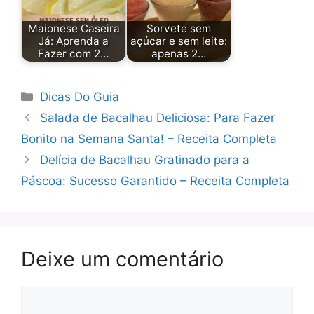
Maionese Caseira
Sorvete sem
Já: Aprenda a
açúcar e sem leite:
Fazer com 2…
apenas 2…
Categorias
Dicas Do Guia
Salada de Bacalhau Deliciosa: Para Fazer
Bonito na Semana Santa! – Receita Completa
Delícia de Bacalhau Gratinado para a
Páscoa: Sucesso Garantido – Receita Completa
Deixe um comentário
Comentário