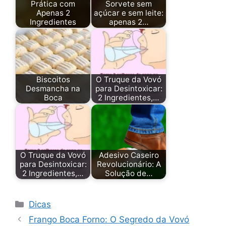
Prática com
Sorvete sem
Apenas 2
açúcar e sem leite:
Ingredientes
apenas 2…
Biscoitos
O Truque da Vovó
Desmancha na
para Desintoxicar:
Boca
2 Ingredientes,…
O Truque da Vovó
Adesivo Caseiro
para Desintoxicar:
Revolucionário: A
2 Ingredientes,…
Solução de…
Categorias
Dicas
Frango Boca Forno: O Segredo da Vovó