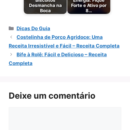
Biscoitos
Energia: Fique
Desmancha na
Forte e Ativo por
Boca
8…
Categorias
Dicas Do Guia
Costelinha de Porco Agridoce: Uma
Receita Irresistível e Fácil – Receita Completa
Bife à Rolê: Fácil e Delicioso – Receita
Completa
Deixe um comentário
Comentário