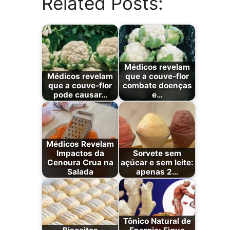
Related Posts:
Médicos revelam
Médicos revelam
que a couve-flor
que a couve-flor
combate doenças
pode causar…
e…
Médicos Revelam
Impactos da
Sorvete sem
Cenoura Crua na
açúcar e sem leite:
Salada
apenas 2…
Tônico Natural de