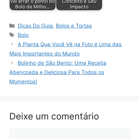
vai errar o ponto do
Conceito e Seu
Bolo de Milho…
Impacto
Categorias
Dicas Do Guia
,
Bolos e Tortas
Tags
Bolo
A Planta Que Você Vê na Foto é Uma das
Mais Importantes do Mundo
Bolinho de São Bento: Uma Receita
Abençoada e Deliciosa Para Todos os
Momentos!
Deixe um comentário
Comentário