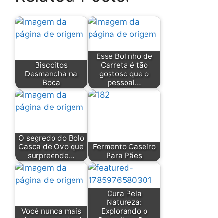
Esse Bolinho de
Biscoitos
Carreta é tão
Desmancha na
gostoso que o
Boca
pessoal…
O segredo do Bolo
Casca de Ovo que
Fermento Caseiro
surpreende…
Para Pães
Cura Pela
Natureza:
Você nunca mais
Explorando o