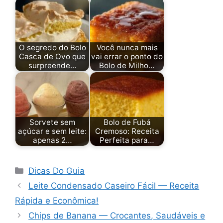
O segredo do Bolo
Você nunca mais
Casca de Ovo que
vai errar o ponto do
surpreende…
Bolo de Milho…
Sorvete sem
Bolo de Fubá
açúcar e sem leite:
Cremoso: Receita
apenas 2…
Perfeita para…
Categorias
Dicas Do Guia
Leite Condensado Caseiro Fácil — Receita
Rápida e Econômica!
Chips de Banana — Crocantes, Saudáveis e