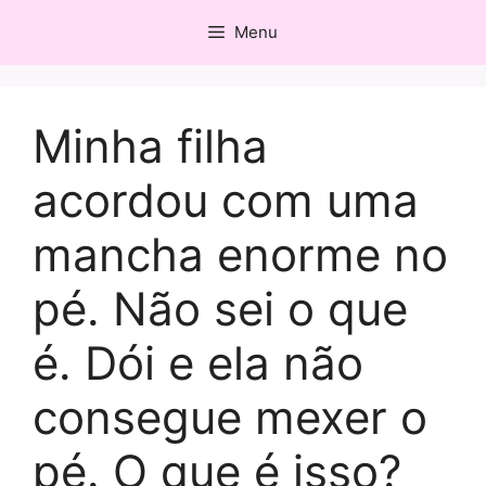
Pular
Menu
para
o
conteúdo
Minha filha
acordou com uma
mancha enorme no
pé. Não sei o que
é. Dói e ela não
consegue mexer o
pé. O que é isso?