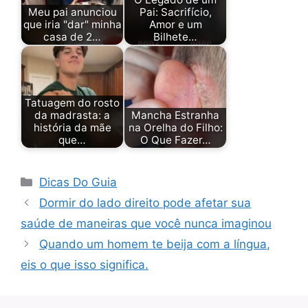
Meu pai anunciou
Pai: Sacrifício,
que iria "dar" minha
Amor e um
casa de 2…
Bilhete…
Tatuagem do rosto
da madrasta: a
Mancha Estranha
história da mãe
na Orelha do Filho:
que…
O Que Fazer…
Categorias
Dicas Do Guia
Dormir do lado direito pode afetar sua
saúde de maneiras que você nunca imaginou
Quando um homem te beija com a língua,
eis o que isso significa.