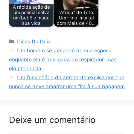
A rápida ação de
um policial salva
"Africa" do Toto:
um bebê e muda
Um Hino Imortal
sua vida
com Mais de 40…
Categorias
Dicas Do Guia
Um homem se despede de sua esposa
enquanto ela é desligada do respirador, mas
ela pronuncia
Um funcionário do aeroporto explica por que
nunca se deve amarrar uma fita à sua bagagem
Deixe um comentário