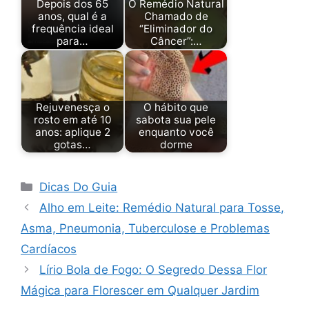
Depois dos 65
O Remédio Natural
anos, qual é a
Chamado de
frequência ideal
“Eliminador do
para…
Câncer”:…
Rejuvenesça o
O hábito que
rosto em até 10
sabota sua pele
anos: aplique 2
enquanto você
gotas…
dorme
Categorias
Dicas Do Guia
Alho em Leite: Remédio Natural para Tosse,
Asma, Pneumonia, Tuberculose e Problemas
Cardíacos
Lírio Bola de Fogo: O Segredo Dessa Flor
Mágica para Florescer em Qualquer Jardim