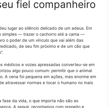
 seu fiel companheiro
deu lugar ao silêncio delicado de um adeus. Em
o simples — trazer o cachorro até a cama —
aro o poder de um vínculo que vai além das
l dedicado, de seu fim próximo e de um cão que
”.
os médicos e vozes apressadas converteu-se em
torizou algo pouco comum: permitir que o animal
no. A cena foi pequena em ações, mas enorme em
de atravessar normas e tocar o humano no mais
 fase da vida, o que importa não são as
sença. A seguir, recontamos com respeito e