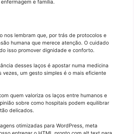
 enfermagem e família.
ro nos lembram que, por trás de protocolos e
nsão humana que merece atenção. O cuidado
o isso promover dignidade e conforto.
tância desses laços é apostar numa medicina
Às vezes, um gesto simples é o mais eficiente
 com quem valoriza os laços entre humanos e
pinião sobre como hospitais podem equilibrar
tão delicados.
magens otimizadas para WordPress, meta
osso entregar o HTML pronto com alt text para