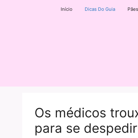
Pular
Início
Dicas Do Guia
Pãe
para
o
conteúdo
Os médicos trou
para se despedir