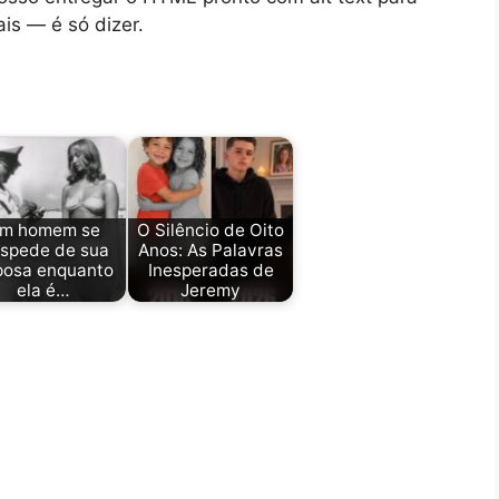
s — é só dizer.
m homem se
O Silêncio de Oito
spede de sua
Anos: As Palavras
posa enquanto
Inesperadas de
ela é…
Jeremy