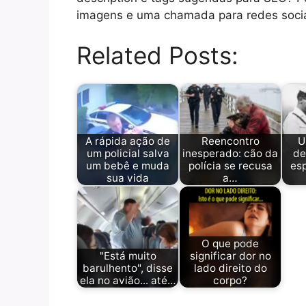
imagens e uma chamada para redes sociai
Related Posts:
A rápida ação de
Reencontro
U
um policial salva
inesperado: cão da
de
um bebê e muda
polícia se recusa
es
sua vida
a…
O que pode
"Está muito
significar dor no
barulhento", disse
lado direito do
ela no avião... até…
corpo?