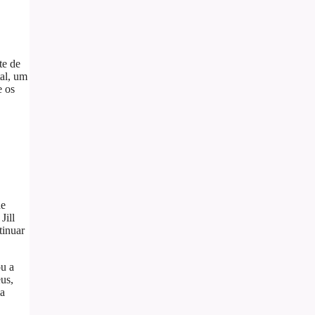
te de
tal, um
e os
de
Jill
tinuar
ou a
us,
ia