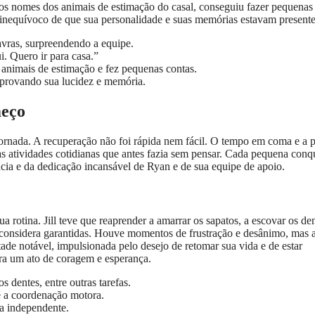
dos nomes dos animais de estimação do casal, conseguiu fazer pequenas
al inequívoco de que sua personalidade e suas memórias estavam presente
vras, surpreendendo a equipe.
i. Quero ir para casa.”
animais de estimação e fez pequenas contas.
 provando sua lucidez e memória.
meço
 jornada. A recuperação não foi rápida nem fácil. O tempo em coma e a 
as atividades cotidianas que antes fazia sem pensar. Cada pequena conq
cia e da dedicação incansável de Ryan e de sua equipe de apoio.
ua rotina. Jill teve que reaprender a amarrar os sapatos, a escovar os den
as considera garantidas. Houve momentos de frustração e desânimo, mas 
ade notável, impulsionada pelo desejo de retomar sua vida e de estar
ra um ato de coragem e esperança.
 dentes, entre outras tarefas.
 e a coordenação motora.
da independente.