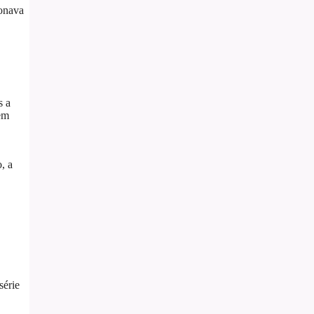
ionava
s a
 em
, a
série