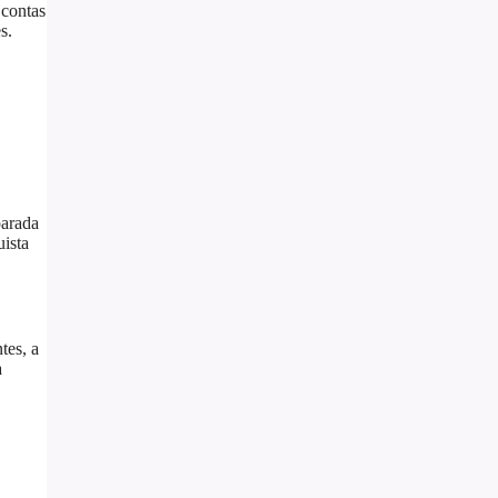
 contas
s.
parada
uista
tes, a
a