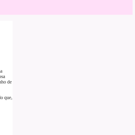
ma
osa
unho de
do que,