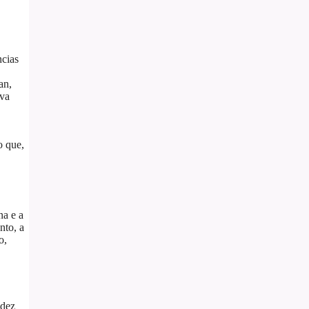
ncias
an,
ava
o que,
na e a
nto, a
o,
idez