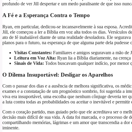
profundo de ver Jill despertar e um medo paralisante de que isso nunc
A Fé e a Esperança Contra o Tempo
Ryan, em particular, dedicou-se incansavelmente à sua esposa. Acredi
Jill, ele começou a ler a Bíblia em voz alta todos os dias. Versículos
ato de fé inabalável diante de uma realidade desoladora. Ele segurava
planos para o futuro, na esperança de que alguma parte dela pudesse o
Visitas Constantes:
Familiares e amigos seguravam a mão de Ji
Leitura em Voz Alta:
Ryan lia a Bíblia diariamente, na crença 
Sinais de Vida:
Todos buscavam qualquer indício, por menor q
O Dilema Insuportável: Desligar os Aparelhos
Com o passar dos dias e a ausência de melhora significativa, os médi
exames e a constatação de um prognóstico sombrio, foi sugerida a inte
viva era insuportável, uma escolha que nenhum cônjuge deveria ter q
a luta contra todas as probabilidades ou aceitar o inevitável e permitir 
Com o coração partido, mas guiado pelo que ele acreditava ser o melh
decisão mais difícil de sua vida. A data foi marcada, e o processo d
compartilhando memórias, lágrimas e um amor que transcendia a dor d
iminente.