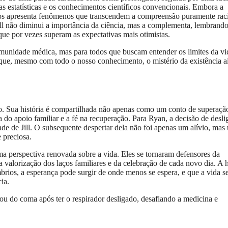
 as estatísticas e os conhecimentos científicos convencionais. Embora a
os apresenta fenômenos que transcendem a compreensão puramente raci
ill não diminui a importância da ciência, mas a complementa, lembrand
e por vezes superam as expectativas mais otimistas.
munidade médica, mas para todos que buscam entender os limites da vi
r que, mesmo com todo o nosso conhecimento, o mistério da existência a
o. Sua história é compartilhada não apenas como um conto de superaçã
do apoio familiar e a fé na recuperação. Para Ryan, a decisão de desli
ade de Jill. O subsequente despertar dela não foi apenas um alívio, mas
 preciosa.
a perspectiva renovada sobre a vida. Eles se tornaram defensores da
 valorização dos laços familiares e da celebração de cada novo dia. A h
rios, a esperança pode surgir de onde menos se espera, e que a vida 
ia.
rtou do coma após ter o respirador desligado, desafiando a medicina e