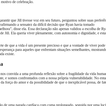
 motivo de celebração.
ntir que Jill tivesse voz em seu futuro, perguntou sobre suas preferê
, reafirmando a sensatez da difícil decisão que Ryan havia tomado
lhora”, disse ela. Essa declaração não apenas validou a escolha de Ry
e Jill. Ela queria viver plenamente, com autonomia e dignidade, e est
ete de que a vida é um presente precioso e que a vontade de viver pode
e esperança para aqueles que enfrentam situações semelhantes, mostrand
da existe.
ça
la nos convida a uma profunda reflexão sobre a fragilidade da vida huma
nte, e somos confrontados com a nossa própria vulnerabilidade. No enta
da força do amor e da possibilidade de que o inexplicável possa, de fat
ração de uma parada cardíaca com coma prolongado, seguida por uma luc