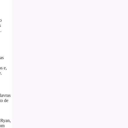
o
s
.
as
s e,
e.
lavras
to de
 Ryan,
com