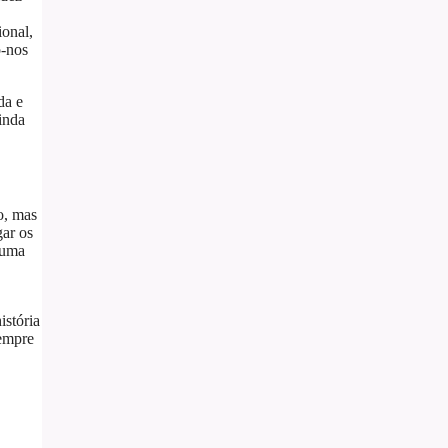
onal,
o-nos
da e
inda
o, mas
gar os
 uma
istória
sempre