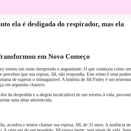
o ela é desligada do respirador, mas ela
e Transformou em Novo Começo
nley tomou um rumo inesperado e angustiante. O que começou como u
percebeu que sua esposa, Jill, não respondia. Este relato é uma poder
umana de superar o inimaginável. A história de Jill Finley é um testem
ença em segundas chances.
or da despedida e a alegria incalculável de um retorno à vida, provan
spertar uma alma adormecida.
a, acordou e tentou chamar sua esposa, Jill, de 31 anos. A ausência de
 A cena era de um pesadelo: Jill estava inerte, sem sinais de vida. Sem