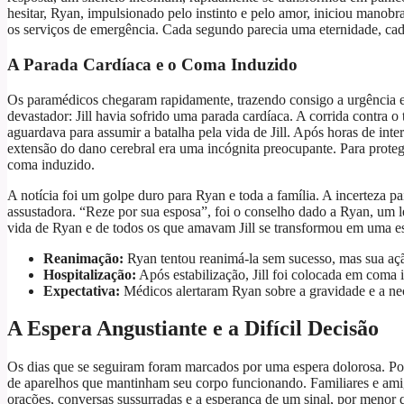
hesitar, Ryan, impulsionado pelo instinto e pelo amor, iniciou man
os serviços de emergência. Cada segundo parecia uma eternidade, cada 
A Parada Cardíaca e o Coma Induzido
Os paramédicos chegaram rapidamente, trazendo consigo a urgência e a
devastador: Jill havia sofrido uma parada cardíaca. A corrida contra
aguardava para assumir a batalha pela vida de Jill. Após horas de int
extensão do dano cerebral era uma incógnita preocupante. Para proteg
coma induzido.
A notícia foi um golpe duro para Ryan e toda a família. A incerteza 
assustadora. “Reze por sua esposa”, foi o conselho dado a Ryan, um 
vida de Ryan e de todos os que amavam Jill se transformou em uma es
Reanimação:
Ryan tentou reanimá-la sem sucesso, mas sua ação
Hospitalização:
Após estabilização, Jill foi colocada em coma 
Expectativa:
Médicos alertaram Ryan sobre a gravidade e a ne
A Espera Angustiante e a Difícil Decisão
Os dias que se seguiram foram marcados por uma espera dolorosa. Po
de aparelhos que mantinham seu corpo funcionando. Familiares e ami
orações, conversas sussurradas e a esperança de um sinal, por menor 