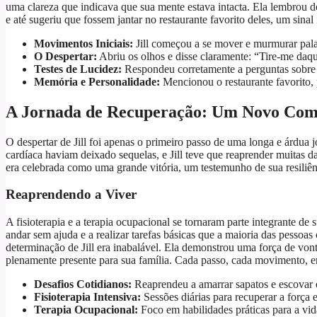
uma clareza que indicava que sua mente estava intacta. Ela lembrou 
e até sugeriu que fossem jantar no restaurante favorito deles, um sin
Movimentos Iniciais:
Jill começou a se mover e murmurar pala
O Despertar:
Abriu os olhos e disse claramente: “Tire-me daqu
Testes de Lucidez:
Respondeu corretamente a perguntas sobre 
Memória e Personalidade:
Mencionou o restaurante favorito,
A Jornada de Recuperação: Um Novo Co
O despertar de Jill foi apenas o primeiro passo de uma longa e árdua
cardíaca haviam deixado sequelas, e Jill teve que reaprender muitas d
era celebrada como uma grande vitória, um testemunho de sua resiliên
Reaprendendo a Viver
A fisioterapia e a terapia ocupacional se tornaram parte integrante de s
andar sem ajuda e a realizar tarefas básicas que a maioria das pesso
determinação de Jill era inabalável. Ela demonstrou uma força de vont
plenamente presente para sua família. Cada passo, cada movimento, e
Desafios Cotidianos:
Reaprendeu a amarrar sapatos e escovar os
Fisioterapia Intensiva:
Sessões diárias para recuperar a força
Terapia Ocupacional:
Foco em habilidades práticas para a vi