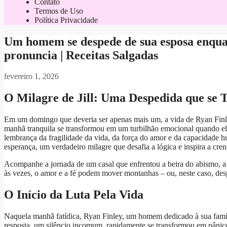
Contato
Termos de Uso
Política Privacidade
Um homem se despede de sua esposa enquant
pronuncia | Receitas Salgadas
fevereiro 1, 2026
O Milagre de Jill: Uma Despedida que s
Em um domingo que deveria ser apenas mais um, a vida de Ryan Fi
manhã tranquila se transformou em um turbilhão emocional quando ele 
lembrança da fragilidade da vida, da força do amor e da capacidade h
esperança, um verdadeiro milagre que desafia a lógica e inspira a cr
Acompanhe a jornada de um casal que enfrentou a beira do abismo, a d
às vezes, o amor e a fé podem mover montanhas – ou, neste caso, de
O Início da Luta Pela Vida
Naquela manhã fatídica, Ryan Finley, um homem dedicado à sua famíli
resposta, um silêncio incomum, rapidamente se transformou em pânico.