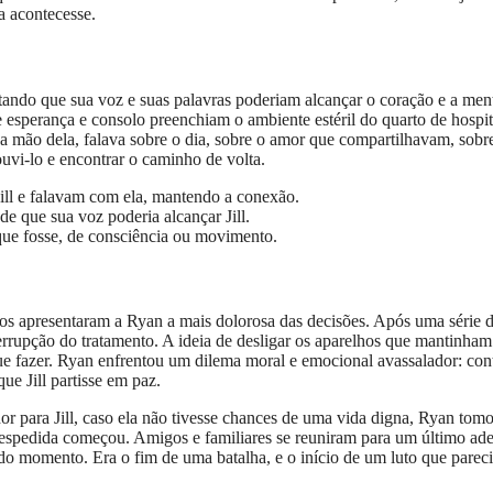
a acontecesse.
tando que sua voz e suas palavras poderiam alcançar o coração e a men
 de esperança e consolo preenchiam o ambiente estéril do quarto de hospi
 a mão dela, falava sobre o dia, sobre o amor que compartilhavam, sobr
uvi-lo e encontrar o caminho de volta.
ll e falavam com ela, mantendo a conexão.
de que sua voz poderia alcançar Jill.
ue fosse, de consciência ou movimento.
cos apresentaram a Ryan a mais dolorosa das decisões. Após uma série 
rrupção do tratamento. A ideia de desligar os aparelhos que mantinham 
ue fazer. Ryan enfrentou um dilema moral e emocional avassalador: con
que Jill partisse em paz.
or para Jill, caso ela não tivesse chances de uma vida digna, Ryan tom
e despedida começou. Amigos e familiares se reuniram para um último ade
o momento. Era o fim de uma batalha, e o início de um luto que parec