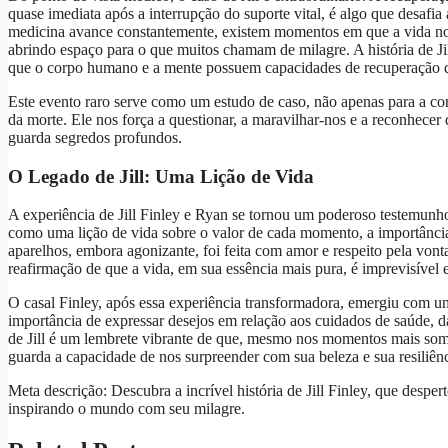
quase imediata após a interrupção do suporte vital, é algo que desafia
medicina avance constantemente, existem momentos em que a vida n
abrindo espaço para o que muitos chamam de milagre. A história de J
que o corpo humano e a mente possuem capacidades de recuperação qu
Este evento raro serve como um estudo de caso, não apenas para a co
da morte. Ele nos força a questionar, a maravilhar-nos e a reconhece
guarda segredos profundos.
O Legado de Jill: Uma Lição de Vida
A experiência de Jill Finley e Ryan se tornou um poderoso testemunh
como uma lição de vida sobre o valor de cada momento, a importância 
aparelhos, embora agonizante, foi feita com amor e respeito pela vont
reafirmação de que a vida, em sua essência mais pura, é imprevisível e
O casal Finley, após essa experiência transformadora, emergiu com um
importância de expressar desejos em relação aos cuidados de saúde, da
de Jill é um lembrete vibrante de que, mesmo nos momentos mais somb
guarda a capacidade de nos surpreender com sua beleza e sua resiliênc
Meta descrição: Descubra a incrível história de Jill Finley, que despe
inspirando o mundo com seu milagre.