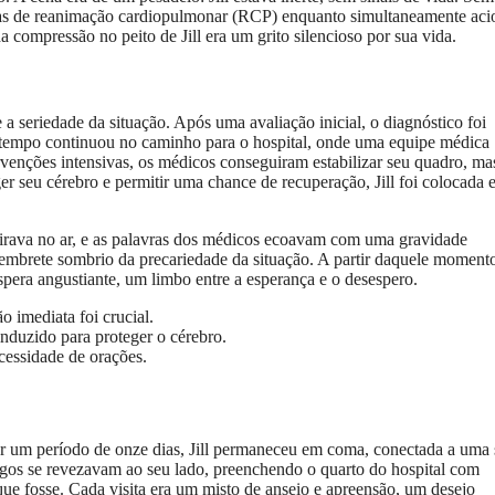
obras de reanimação cardiopulmonar (RCP) enquanto simultaneamente ac
compressão no peito de Jill era um grito silencioso por sua vida.
 seriedade da situação. Após uma avaliação inicial, o diagnóstico foi
 o tempo continuou no caminho para o hospital, onde uma equipe médica
ervenções intensivas, os médicos conseguiram estabilizar seu quadro, ma
er seu cérebro e permitir uma chance de recuperação, Jill foi colocada
pairava no ar, e as palavras dos médicos ecoavam com uma gravidade
lembrete sombrio da precariedade da situação. A partir daquele momento
pera angustiante, um limbo entre a esperança e o desespero.
 imediata foi crucial.
induzido para proteger o cérebro.
cessidade de orações.
r um período de onze dias, Jill permaneceu em coma, conectada a uma 
gos se revezavam ao seu lado, preenchendo o quarto do hospital com
que fosse. Cada visita era um misto de anseio e apreensão, um desejo