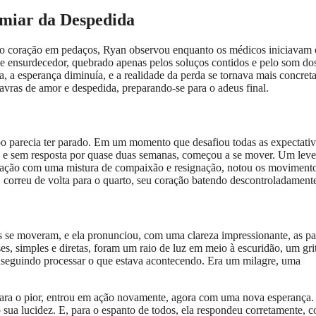
miar da Despedida
m o coração em pedaços, Ryan observou enquanto os médicos iniciavam 
ase ensurdecedor, quebrado apenas pelos soluços contidos e pelo som do
 a esperança diminuía, e a realidade da perda se tornava mais concreta
vras de amor e despedida, preparando-se para o adeus final.
po parecia ter parado. Em um momento que desafiou todas as expectativ
erte e sem resposta por quase duas semanas, começou a se mover. Um leve
tuação com uma mistura de compaixão e resignação, notou os movimento
 correu de volta para o quarto, seu coração batendo descontroladament
ábios se moveram, e ela pronunciou, com uma clareza impressionante, as pa
s, simples e diretas, foram um raio de luz em meio à escuridão, um gri
nseguindo processar o que estava acontecendo. Era um milagre, uma
para o pior, entrou em ação novamente, agora com uma nova esperança.
o sua lucidez. E, para o espanto de todos, ela respondeu corretamente, 