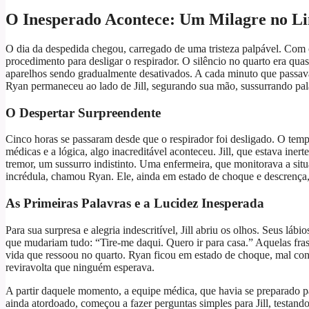
O Inesperado Acontece: Um Milagre no Li
O dia da despedida chegou, carregado de uma tristeza palpável. Co
procedimento para desligar o respirador. O silêncio no quarto era qu
aparelhos sendo gradualmente desativados. A cada minuto que passava,
Ryan permaneceu ao lado de Jill, segurando sua mão, sussurrando pala
O Despertar Surpreendente
Cinco horas se passaram desde que o respirador foi desligado. O tem
médicas e a lógica, algo inacreditável aconteceu. Jill, que estava in
tremor, um sussurro indistinto. Uma enfermeira, que monitorava a si
incrédula, chamou Ryan. Ele, ainda em estado de choque e descrença,
As Primeiras Palavras e a Lucidez Inesperada
Para sua surpresa e alegria indescritível, Jill abriu os olhos. Seus l
que mudariam tudo: “Tire-me daqui. Quero ir para casa.” Aquelas frase
vida que ressoou no quarto. Ryan ficou em estado de choque, mal co
reviravolta que ninguém esperava.
A partir daquele momento, a equipe médica, que havia se preparado 
ainda atordoado, começou a fazer perguntas simples para Jill, testand