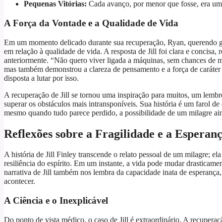
Pequenas Vitórias:
Cada avanço, por menor que fosse, era um
A Força da Vontade e a Qualidade de Vida
Em um momento delicado durante sua recuperação, Ryan, querendo gara
em relação à qualidade de vida. A resposta de Jill foi clara e concisa
anteriormente. “Não quero viver ligada a máquinas, sem chances de me
mas também demonstrou a clareza de pensamento e a força de caráter d
disposta a lutar por isso.
A recuperação de Jill se tornou uma inspiração para muitos, um lembr
superar os obstáculos mais intransponíveis. Sua história é um farol d
mesmo quando tudo parece perdido, a possibilidade de um milagre ain
Reflexões sobre a Fragilidade e a Esperan
A história de Jill Finley transcende o relato pessoal de um milagre; e
resiliência do espírito. Em um instante, a vida pode mudar drasticame
narrativa de Jill também nos lembra da capacidade inata de esperança, 
acontecer.
A Ciência e o Inexplicável
Do ponto de vista médico, o caso de Jill é extraordinário. A recupe