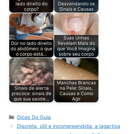
lado direito do
Desvendando os
corpo?
Sinais e Causas
Suas Unhas
Dor no lado direito
Revelam Mais do
do abdômen: o que
que Você Imagina
o corpo está…
sobre seu corpo
Manchas Brancas
Sinais de alerta
na Pele: Sinais,
precoce: sinais de
Causas e Como
que sua saúde…
Agir
Categorias
Dicas Do Guia
Discreta, útil e incompreendida: a lagartixa