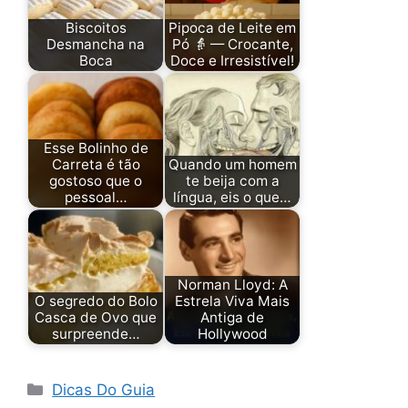
Biscoitos
Pipoca de Leite em
Desmancha na
Pó 👵 — Crocante,
Boca
Doce e Irresistível!
Esse Bolinho de
Carreta é tão
Quando um homem
gostoso que o
te beija com a
pessoal…
língua, eis o que…
Norman Lloyd: A
O segredo do Bolo
Estrela Viva Mais
Casca de Ovo que
Antiga de
surpreende…
Hollywood
Categorias
Dicas Do Guia