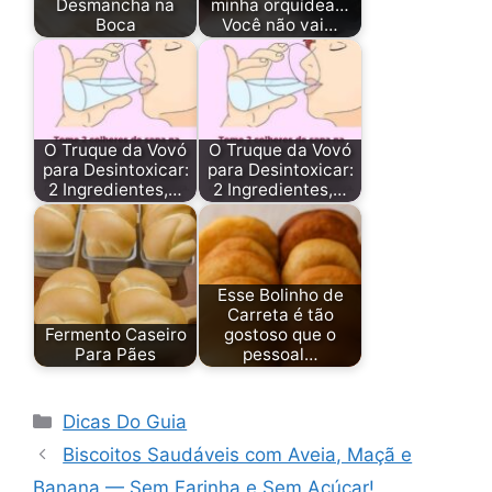
Desmancha na
minha orquídea…
Boca
Você não vai…
O Truque da Vovó
O Truque da Vovó
para Desintoxicar:
para Desintoxicar:
2 Ingredientes,…
2 Ingredientes,…
Esse Bolinho de
Carreta é tão
Fermento Caseiro
gostoso que o
Para Pães
pessoal…
Categorias
Dicas Do Guia
Biscoitos Saudáveis com Aveia, Maçã e
Banana — Sem Farinha e Sem Açúcar!