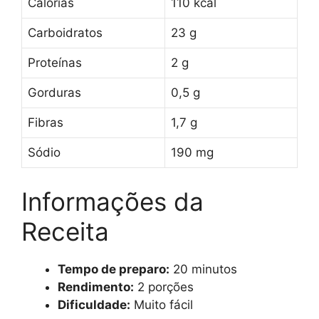
Calorias
110 kcal
Carboidratos
23 g
Proteínas
2 g
Gorduras
0,5 g
Fibras
1,7 g
Sódio
190 mg
Informações da
Receita
Tempo de preparo:
20 minutos
Rendimento:
2 porções
Dificuldade:
Muito fácil