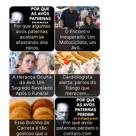
Por que algumas
avós paternas
O Encontro
acabam se
Inesperado: Um
afastando dos
Motociclista, um
netos
Avô…
A Herança Oculta
Cardiologista
da Avó: Um
alerta: partes do
Segredo Revelado
frango que
Após o Funeral
merecem…
Esse Bolinho de
Por que avós
Carreta é tão
paternas perdem o
gostoso que o
contato com