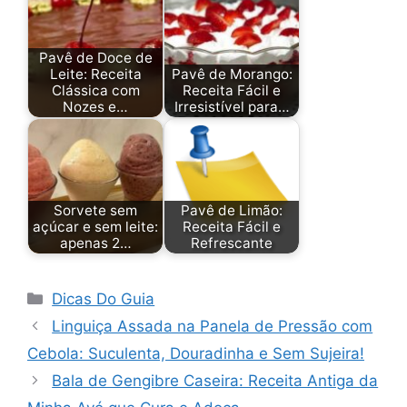
Pavê de Doce de
Leite: Receita
Pavê de Morango:
Clássica com
Receita Fácil e
Nozes e…
Irresistível para…
Sorvete sem
Pavê de Limão:
açúcar e sem leite:
Receita Fácil e
apenas 2…
Refrescante
Categorias
Dicas Do Guia
Linguiça Assada na Panela de Pressão com
Cebola: Suculenta, Douradinha e Sem Sujeira!
Bala de Gengibre Caseira: Receita Antiga da