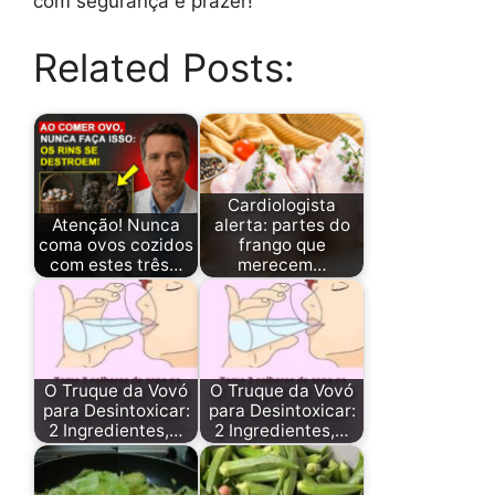
com segurança e prazer!
Related Posts:
Cardiologista
Atenção! Nunca
alerta: partes do
coma ovos cozidos
frango que
com estes três…
merecem…
O Truque da Vovó
O Truque da Vovó
para Desintoxicar:
para Desintoxicar:
2 Ingredientes,…
2 Ingredientes,…