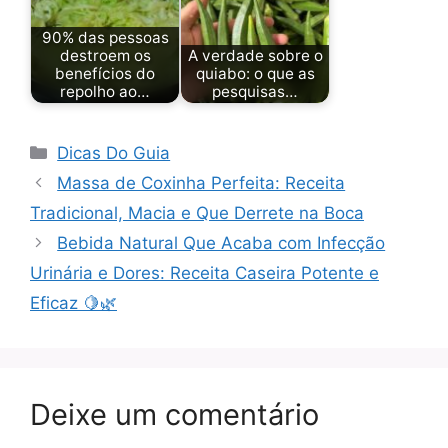
90% das pessoas
destroem os
A verdade sobre o
benefícios do
quiabo: o que as
repolho ao…
pesquisas…
Categorias
Dicas Do Guia
Massa de Coxinha Perfeita: Receita
Tradicional, Macia e Que Derrete na Boca
Bebida Natural Que Acaba com Infecção
Urinária e Dores: Receita Caseira Potente e
Eficaz 🍋🌿
Deixe um comentário