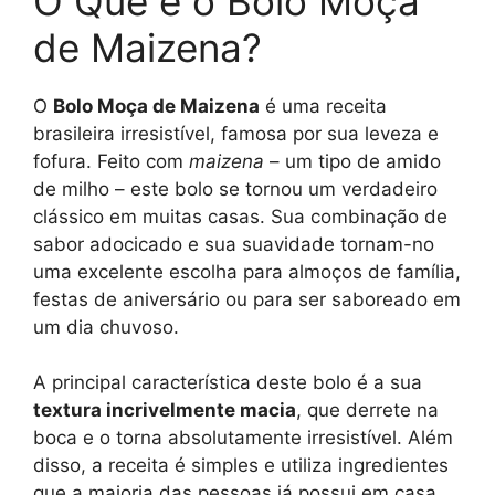
O Que é o Bolo Moça
de Maizena?
O
Bolo Moça de Maizena
é uma receita
brasileira irresistível, famosa por sua leveza e
fofura. Feito com
maizena
– um tipo de amido
de milho – este bolo se tornou um verdadeiro
clássico em muitas casas. Sua combinação de
sabor adocicado e sua suavidade tornam-no
uma excelente escolha para almoços de família,
festas de aniversário ou para ser saboreado em
um dia chuvoso.
A principal característica deste bolo é a sua
textura incrivelmente macia
, que derrete na
boca e o torna absolutamente irresistível. Além
disso, a receita é simples e utiliza ingredientes
que a maioria das pessoas já possui em casa.