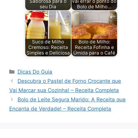
Saborosa para o
vai errar o ponto do
seu Dia
Bolo de Milho…
Suco de Milho
Bolo de Milho:
Cremoso: Receita
Receita Fofinha e
Simples e Deliciosa
Úmida para o Café
Categorias
Dicas Do Guia
Descubra o Pastel de Forno Crocante que
Vai Marcar sua Cozinha! – Receita Completa
Bolo de Leite Segura Marido: A Receita que
Encanta de Verdade! – Receita Completa