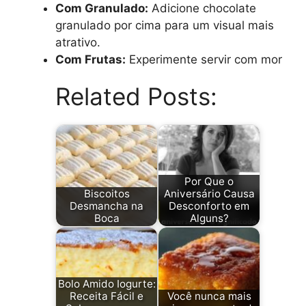
Com Granulado:
Adicione chocolate
granulado por cima para um visual mais
atrativo.
Com Frutas:
Experimente servir com mor
Related Posts:
Por Que o
Biscoitos
Aniversário Causa
Desmancha na
Desconforto em
Boca
Alguns?
Bolo Amido Iogurte:
Receita Fácil e
Você nunca mais