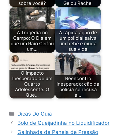
sobre você?
Gelou Rachel
A Tragédia no
A rápida ação de
Campo: O Dia em
um policial salva
que um Raio Ceifou
um bebê e muda
um…
sua vida
O Impacto
Inesperado de um
Reencontro
Quarto
inesperado: cão da
Adolescente: O
polícia se recusa
Que…
a…
Categorias
Dicas Do Guia
Bolo de Queijadinha no Liquidificador
Galinhada de Panela de Pressão