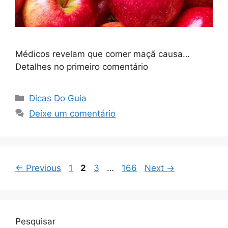
Médicos revelam que comer maçã causa…
Detalhes no primeiro comentário
Categorias
Dicas Do Guia
Deixe um comentário
Page
Page
Page
Page
←
Previous
1
2
3
…
166
Next
→
Pesquisar