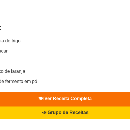
:
ha de trigo
úcar
co de laranja
 de fermento em pó
🍽️ Ver Receita Completa
📣 Grupo de Receitas