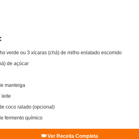
:
ho verde ou 3 xícaras (chá) de milho enlatado escorrido
chá) de açúcar
 de manteiga
 leite
 de coco ralado (opcional)
 de fermento químico
🍽️ Ver Receita Completa